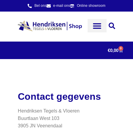
Bel ons
e-mail ons
Online showroom
0
€
0,00
Contact gegevens
Hendriksen Tegels & Vloeren
Buurtlaan West 103
3905 JN Veenendaal