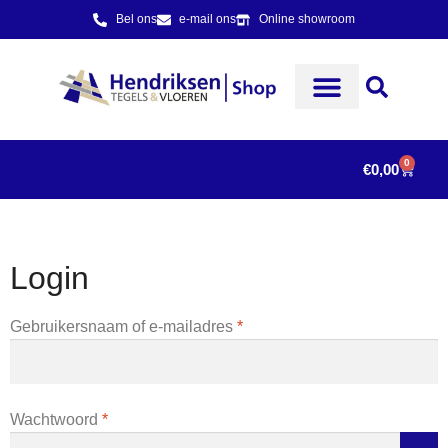
Bel ons
e-mail ons
Online showroom
0
€
0,00
Login
Gebruikersnaam of e-mailadres
*
Wachtwoord
*