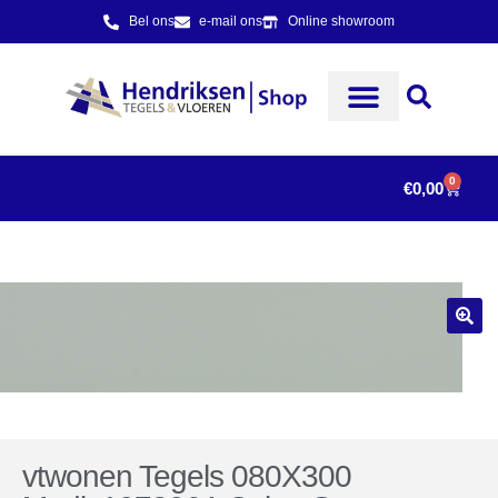
Bel ons
e-mail ons
Online showroom
0
€
0,00
vtwonen Tegels 080X300