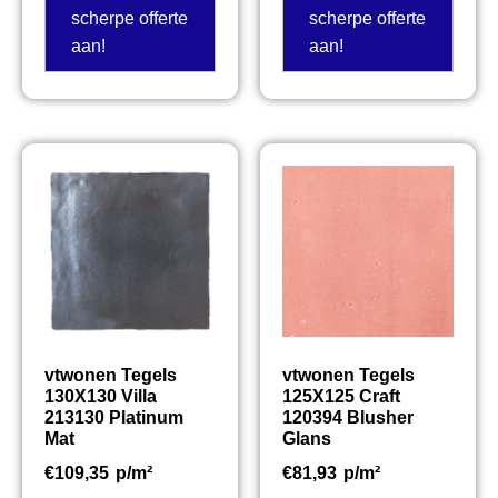
scherpe offerte
scherpe offerte
aan!
aan!
vtwonen Tegels
vtwonen Tegels
130X130 Villa
125X125 Craft
213130 Platinum
120394 Blusher
Mat
Glans
€
109,35
p/m²
€
81,93
p/m²