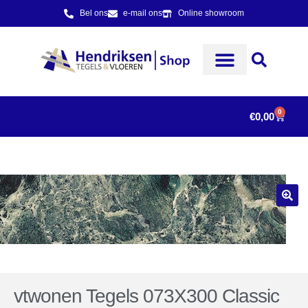
Bel ons
e-mail ons
Online showroom
0
€
0,00
vtwonen Tegels 073X300 Classic