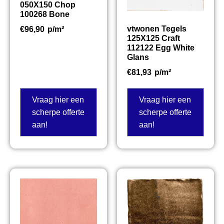
050X150 Chop
100268 Bone
vtwonen Tegels
€
96,90
p/m²
125X125 Craft
112122 Egg White
Glans
€
81,93
p/m²
Vraag hier een
Vraag hier een
scherpe offerte
scherpe offerte
aan!
aan!