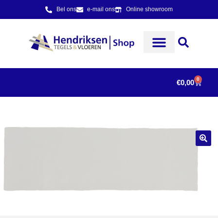
Bel ons
e-mail ons
Online showroom
0
€
0,00