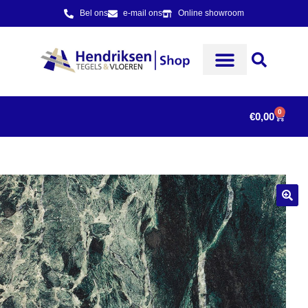
Bel ons
e-mail ons
Online showroom
0
€
0,00