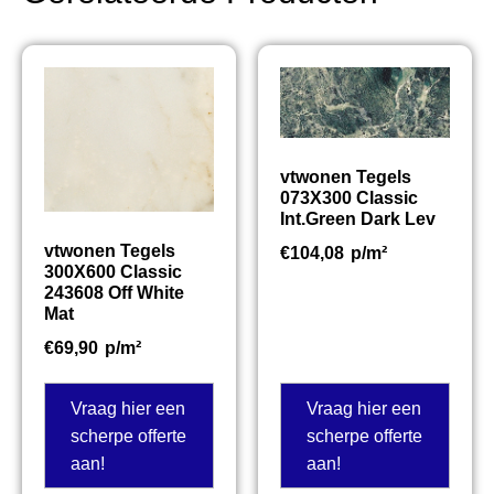
vtwonen Tegels
073X300 Classic
Int.Green Dark Lev
vtwonen Tegels
€
104,08
p/m²
300X600 Classic
243608 Off White
Mat
€
69,90
p/m²
Vraag hier een
Vraag hier een
scherpe offerte
scherpe offerte
aan!
aan!