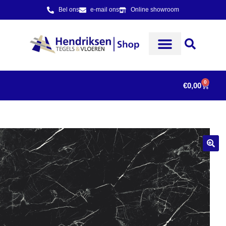
Bel ons
e-mail ons
Online showroom
0
€
0,00