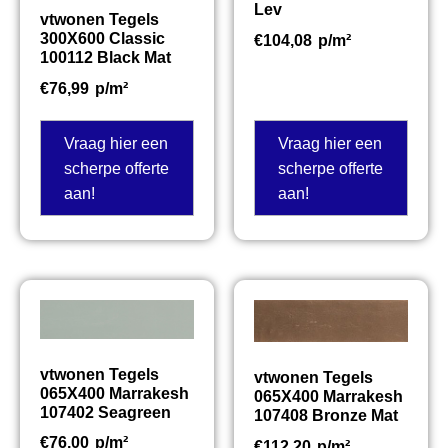
Lev
vtwonen Tegels
300X600 Classic
€
104,08
p/m²
100112 Black Mat
€
76,99
p/m²
Vraag hier een
Vraag hier een
scherpe offerte
scherpe offerte
aan!
aan!
vtwonen Tegels
vtwonen Tegels
065X400 Marrakesh
065X400 Marrakesh
107402 Seagreen
107408 Bronze Mat
€
76,00
p/m²
€
112,20
p/m²