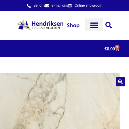
Bel ons
e-mail ons
Online showroom
0
€
0,00