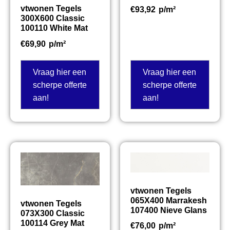
vtwonen Tegels
€
93,92
p/m²
300X600 Classic
100110 White Mat
€
69,90
p/m²
Vraag hier een
Vraag hier een
scherpe offerte
scherpe offerte
aan!
aan!
vtwonen Tegels
065X400 Marrakesh
vtwonen Tegels
107400 Nieve Glans
073X300 Classic
100114 Grey Mat
€
76,00
p/m²