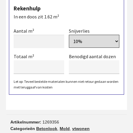
Rekenhulp
In een doos zit
1.62
m²
Aantal m²
Snijverlies
Totaal m²
Benodigd aantal dozen
Let op: Teveel bestelde materialen kunnen niet retour gedaan worden
met teruggaaf van kosten
Artikelnummer:
1269356
Categorieën
Betonlook
,
Mold
,
vtwonen