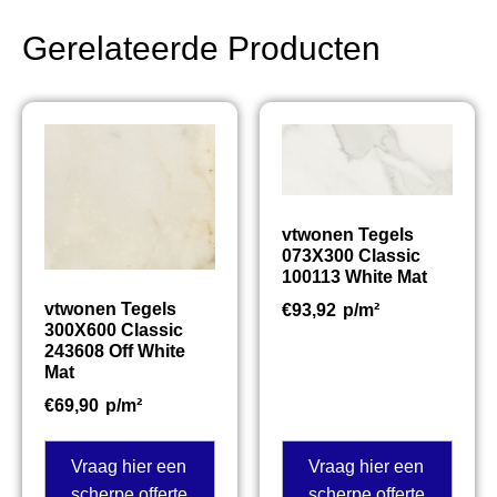
Gerelateerde Producten
vtwonen Tegels
073X300 Classic
100113 White Mat
vtwonen Tegels
€
93,92
p/m²
300X600 Classic
243608 Off White
Mat
€
69,90
p/m²
Vraag hier een
Vraag hier een
scherpe offerte
scherpe offerte