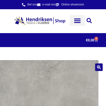
Bel ons
e-mail ons
Online showroom
0
€
0,00