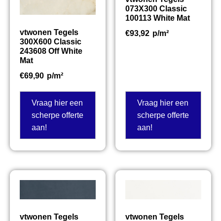
073X300 Classic
100113 White Mat
vtwonen Tegels
€
93,92
p/m²
300X600 Classic
243608 Off White
Mat
€
69,90
p/m²
Vraag hier een
Vraag hier een
scherpe offerte
scherpe offerte
aan!
aan!
vtwonen Tegels
vtwonen Tegels