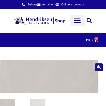
Bel ons
e-mail ons
Online showroom
0
€
0,00