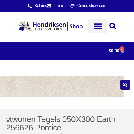
Bel ons
e-mail ons
Online showroom
0
€
0,00
vtwonen Tegels 050X300 Earth
256626 Pomice