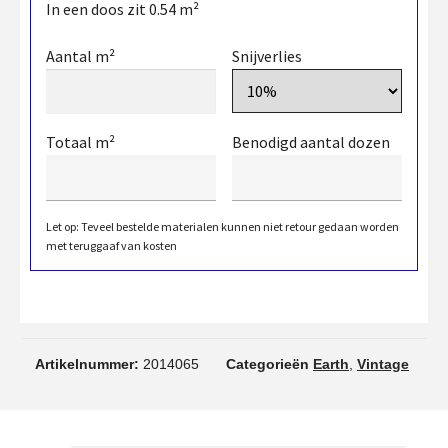
In een doos zit
0.54
m²
Aantal m²
Snijverlies
Totaal m²
Benodigd aantal dozen
Let op: Teveel bestelde materialen kunnen niet retour gedaan worden
met teruggaaf van kosten
Artikelnummer:
2014065
Categorieën
Earth
,
Vintage