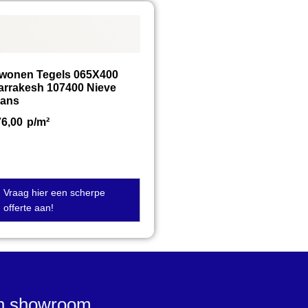
twonen Tegels 065X400
arrakesh 107400 Nieve
lans
76,00
p/m²
Vraag hier een scherpe
offerte aan!
en showroom