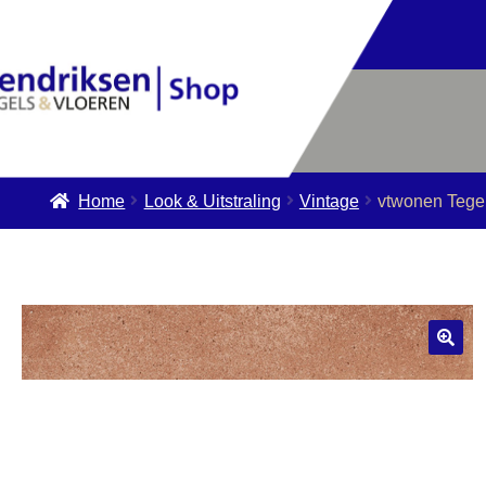
Home
Look & Uitstraling
Vintage
vtwonen Tege