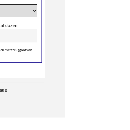
tal dozen
den met teruggaaf van
tage