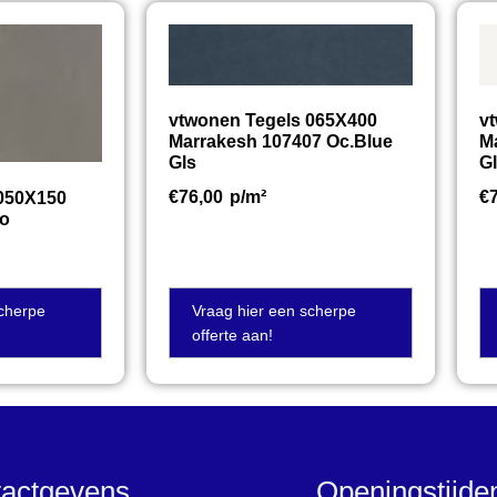
vtwonen Tegels 065X400
v
Marrakesh 107407 Oc.Blue
M
Gls
G
€
76,00
p/m²
€
 050X150
io
scherpe
Vraag hier een scherpe
offerte aan!
actgevens
Openingstijd