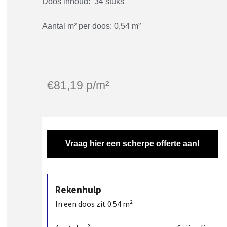
Doos inhoud: 34 stuks
Aantal m² per doos: 0,54 m²
€
81,19
p/m²
Vraag hier een scherpe offerte aan!
Rekenhulp
In een doos zit
0.54
m²