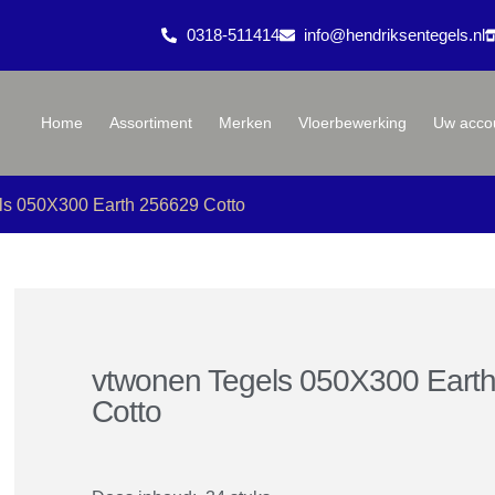
0318-511414
info@hendriksentegels.nl
Home
Assortiment
Merken
Vloerbewerking
Uw acco
ls 050X300 Earth 256629 Cotto
vtwonen Tegels 050X300 Eart
Cotto