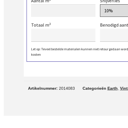
Aantal m²
Snijverlies
Totaal m²
Benodigd aan
Let op: Teveel bestelde materialen kunnen niet retour gedaan wor
kosten
Artikelnummer:
2014083
Categorieën
Earth
,
Vin