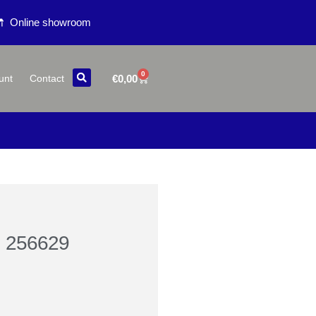
Online showroom
0
€
0,00
unt
Contact
h 256629