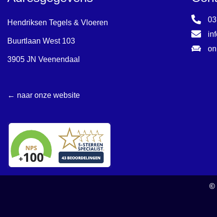
03
Hendriksen Tegels & Vloeren
in
Buurtlaan West 103
on
3905 JN Veenendaal
← naar onze website
©