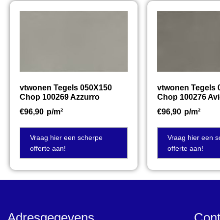
vtwonen Tegels 050X150
vtwonen Tegels
Chop 100269 Azzurro
Chop 100276 Av
€
96,90
p/m²
€
96,90
p/m²
Vraag hier een scherpe
Vraag hier een 
offerte aan!
offerte aan!
Adresgegevens
Cont