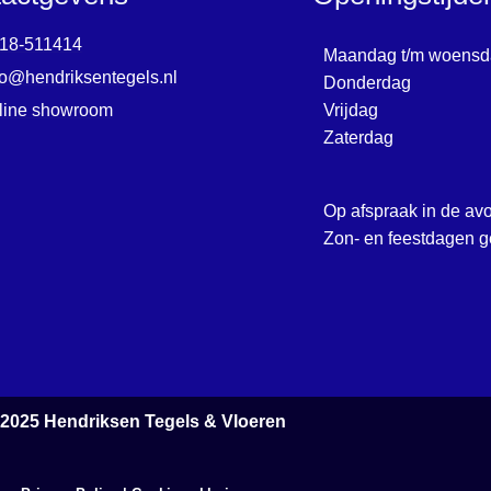
18-511414
Maandag t/m woensd
fo@hendriksentegels.nl
Donderdag
line showroom
Vrijdag
Zaterdag
Op afspraak in de av
Zon- en feestdagen g
 2025
Hendriksen Tegels & Vloeren