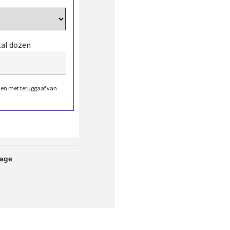
tal dozen
den met teruggaaf van
tage