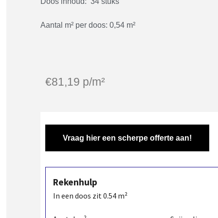
Doos inhoud: 34 stuks
Aantal m² per doos: 0,54 m²
€
81,19
p/m²
Vraag hier een scherpe offerte aan!
Rekenhulp
In een doos zit
0.54
m²