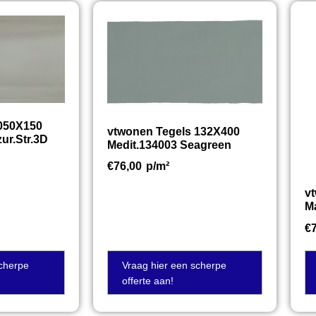
 050X150
vtwonen Tegels 132X400
ur.Str.3D
Medit.134003 Seagreen
€
76,00
p/m²
v
M
€
scherpe
Vraag hier een scherpe
offerte aan!