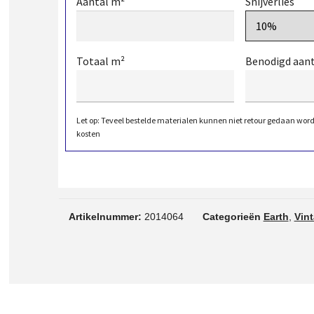
Aantal m²
Snijverlies
Totaal m²
Benodigd aan
Let op: Teveel bestelde materialen kunnen niet retour gedaan wor
kosten
Artikelnummer:
2014064
Categorieën
Earth
,
Vin