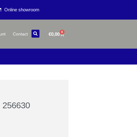
Online showroom
0
€
0,00
unt
Contact
h 256630