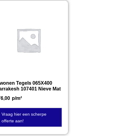
twonen Tegels 065X400
arrakesh 107401 Nieve Mat
76,00
p/m²
Vraag hier een scherpe
offerte aan!