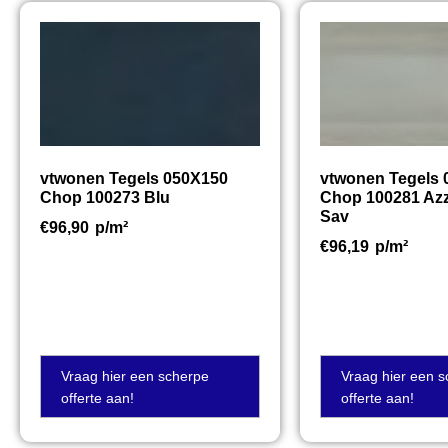
vtwonen Tegels 050X150
vtwonen Tegels
Chop 100273 Blu
Chop 100281 Azz
Sav
€
96,90
p/m²
€
96,19
p/m²
Vraag hier een scherpe
Vraag hier een 
offerte aan!
offerte aan!