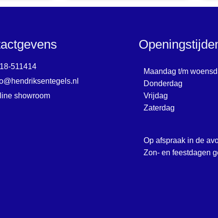
actgevens
Openingstijd
18-511414
Maandag t/m woensd
fo@hendriksentegels.nl
Donderdag
line showroom
Vrijdag
Zaterdag
Op afspraak in de av
Zon- en feestdagen g