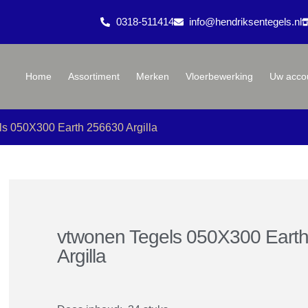
0318-511414
info@hendriksentegels.nl
Home
Assortiment
Merken
Vloerbewerking
Uw acco
s 050X300 Earth 256630 Argilla
vtwonen Tegels 050X300 Eart
Argilla