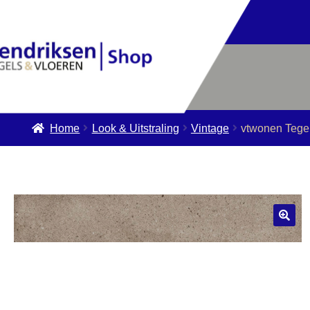
Home
Look & Uitstraling
Vintage
vtwonen Tegel