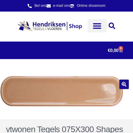
Bel ons
e-mail ons
Online showroom
0
€
0,00
vtwonen Tegels 075X300 Shapes