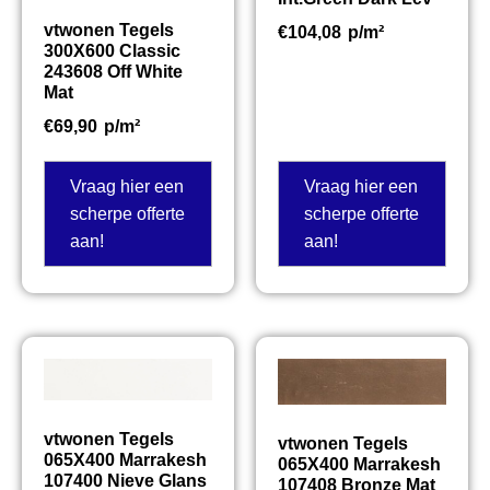
vtwonen Tegels
€
104,08
p/m²
300X600 Classic
243608 Off White
Mat
€
69,90
p/m²
Vraag hier een
Vraag hier een
scherpe offerte
scherpe offerte
aan!
aan!
vtwonen Tegels
vtwonen Tegels
065X400 Marrakesh
065X400 Marrakesh
107400 Nieve Glans
107408 Bronze Mat