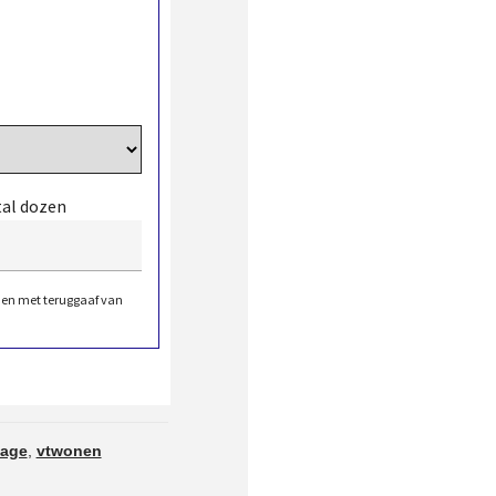
tal dozen
den met teruggaaf van
tage
,
vtwonen