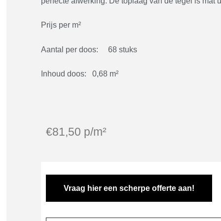
perfecte afwerking. De toplaag van de tegel is mat 
Prijs per m²
Aantal per doos: 68 stuks
Inhoud doos: 0,68 m²
€
81,50
p/m²
Vraag hier een scherpe offerte aan!