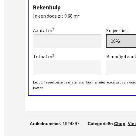
Rekenhulp
In een doos zit
0.68
m²
Aantal m²
Snijverlies
Totaal m²
Benodigd aan
Let op: Teveel bestelde materialen kunnen niet retour gedaan wor
kosten
Artikelnummer:
1924397
Categorieën
Chop
,
Vin