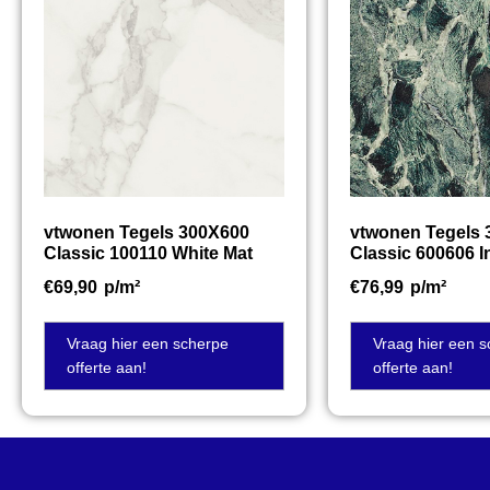
vtwonen Tegels 300X600
vtwonen Tegels
Classic 100110 White Mat
Classic 600606 I
€
69,90
p/m²
€
76,99
p/m²
Vraag hier een scherpe
Vraag hier een 
offerte aan!
offerte aan!