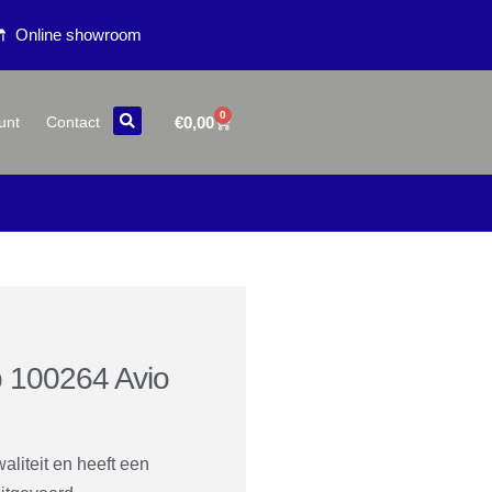
Online showroom
0
€
0,00
unt
Contact
 100264 Avio
aliteit en heeft een