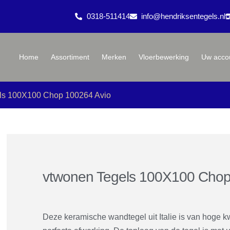
0318-511414
info@hendriksentegels.nl
Home
Assortiment
Merken
Vloerbewerking
Uw acco
ls 100X100 Chop 100264 Avio
vtwonen Tegels 100X100 Chop
Deze keramische wandtegel uit Italie is van hoge kw