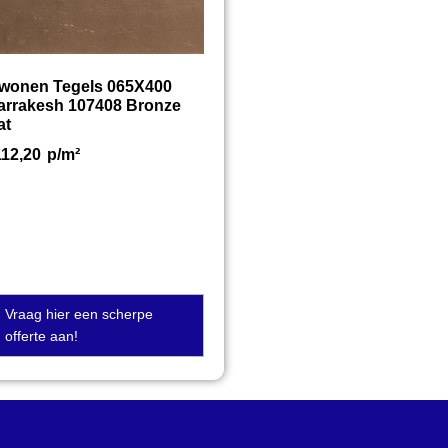
twonen Tegels 065X400
arrakesh 107408 Bronze
at
112,20
p/m²
Vraag hier een scherpe
offerte aan!