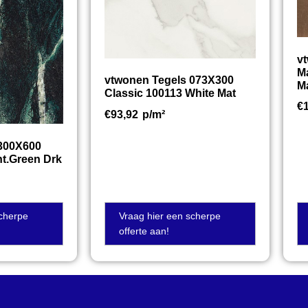
v
M
vtwonen Tegels 073X300
M
Classic 100113 White Mat
€
€
93,92
p/m²
 300X600
nt.Green Drk
scherpe
Vraag hier een scherpe
offerte aan!