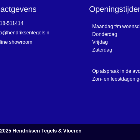
actgevens
Openingstijd
18-511414
Maandag t/m woensd
fo@hendriksentegels.nl
Donderdag
line showroom
Vrijdag
Zaterdag
Op afspraak in de av
Zon- en feestdagen g
 2025
Hendriksen Tegels & Vloeren