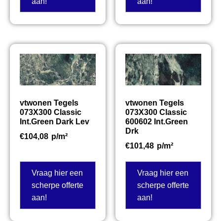
aan!
aan!
vtwonen Tegels
vtwonen Tegels
073X300 Classic
073X300 Classic
Int.Green Dark Lev
600602 Int.Green
Drk
€
104,08
p/m²
€
101,48
p/m²
Vraag hier een
Vraag hier een
scherpe offerte
scherpe offerte
aan!
aan!