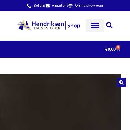
Bel ons
e-mail ons
Online showroom
0
€
0,00