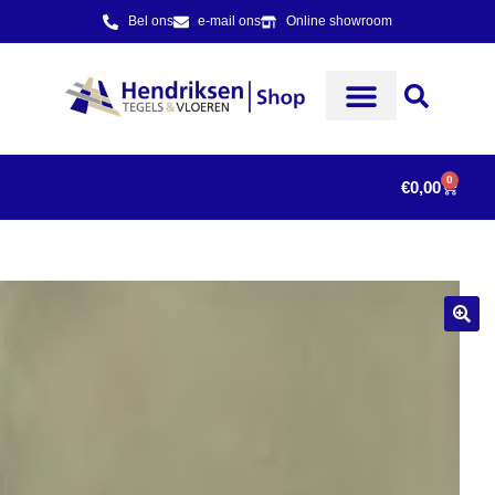
Bel ons
e-mail ons
Online showroom
0
€
0,00