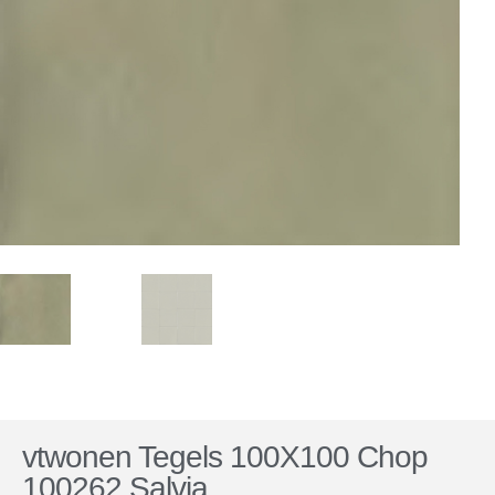
vtwonen Tegels 100X100 Chop
100262 Salvia