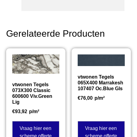
Gerelateerde Producten
vtwonen Tegels
065X400 Marrakesh
vtwonen Tegels
107407 Oc.Blue Gls
073X300 Classic
600600 Viv.Green
€
76,00
p/m²
Lig
€
93,92
p/m²
Vraag hier een
Vraag hier een
scherpe offerte
scherpe offerte