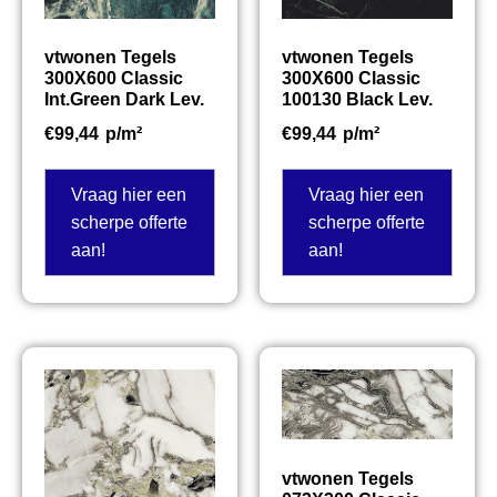
vtwonen Tegels
vtwonen Tegels
300X600 Classic
300X600 Classic
Int.Green Dark Lev.
100130 Black Lev.
€
99,44
p/m²
€
99,44
p/m²
Vraag hier een
Vraag hier een
scherpe offerte
scherpe offerte
aan!
aan!
vtwonen Tegels