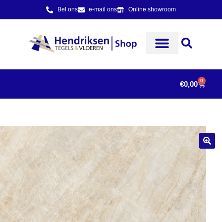
Bel ons
e-mail ons
Online showroom
0
€
0,00