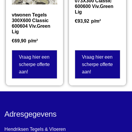
073X300 Classic
600600 Viv.Green
Lig
vtwonen Tegels
300X600 Classic
€
93,92
p/m²
600604 Viv.Green
Lig
€
69,90
p/m²
Vraag hier een
Vraag hier een
scherpe offerte
scherpe offerte
aan!
aan!
Adresgegevens
Hendriksen Tegels & Vloeren