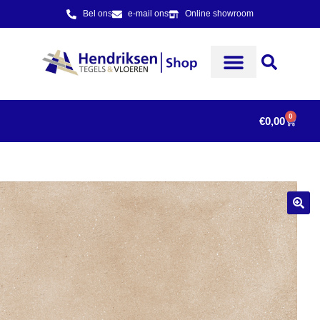
Bel ons
e-mail ons
Online showroom
0
€
0,00