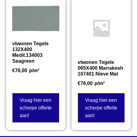
vtwonen Tegels
132X400
Medit.134003
Seagreen
vtwonen Tegels
065X400 Marrakesh
€
76,00
p/m²
107401 Nieve Mat
€
76,00
p/m²
Vraag hier een
Vraag hier een
scherpe offerte
scherpe offerte
aan!
aan!