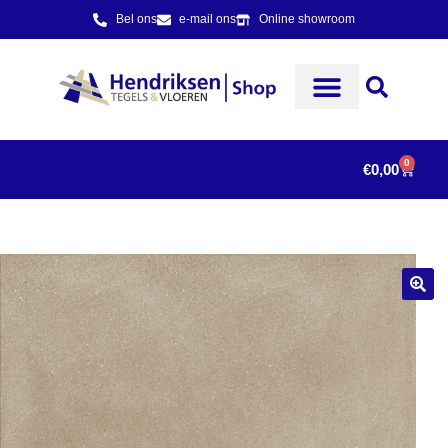
Bel ons
e-mail ons
Online showroom
0
€
0,00