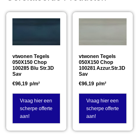
vtwonen Tegels
vtwonen Tegels
050X150 Chop
050X150 Chop
100285 Blu Str.3D
100281 Azzur.Str.3D
Sav
Sav
€
96,19
p/m²
€
96,19
p/m²
Vraag hier een
Vraag hier een
scherpe offerte
scherpe offerte
aan!
aan!