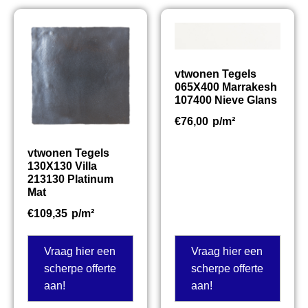
vtwonen Tegels
065X400 Marrakesh
107400 Nieve Glans
€
76,00
p/m²
vtwonen Tegels
130X130 Villa
213130 Platinum
Mat
€
109,35
p/m²
Vraag hier een
Vraag hier een
scherpe offerte
scherpe offerte
aan!
aan!