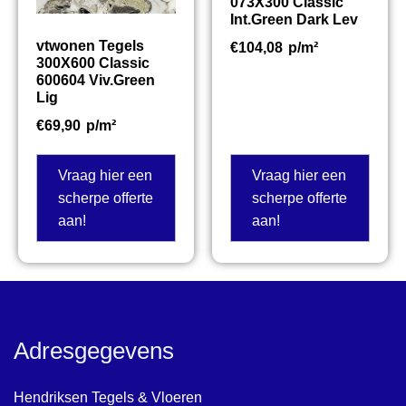
073X300 Classic
Int.Green Dark Lev
vtwonen Tegels
€
104,08
p/m²
300X600 Classic
600604 Viv.Green
Lig
€
69,90
p/m²
Vraag hier een
Vraag hier een
scherpe offerte
scherpe offerte
aan!
aan!
Adresgegevens
Hendriksen Tegels & Vloeren