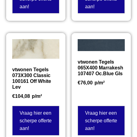
aan!
aan!
vtwonen Tegels
065X400 Marrakesh
vtwonen Tegels
107407 Oc.Blue Gls
073X300 Classic
100161 Off White
€
76,00
p/m²
Lev
€
104,08
p/m²
Vraag hier een
Vraag hier een
scherpe offerte
scherpe offerte
aan!
aan!