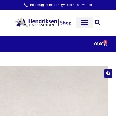
Bel ons
e-mail ons
Online showroom
0
€
0,00