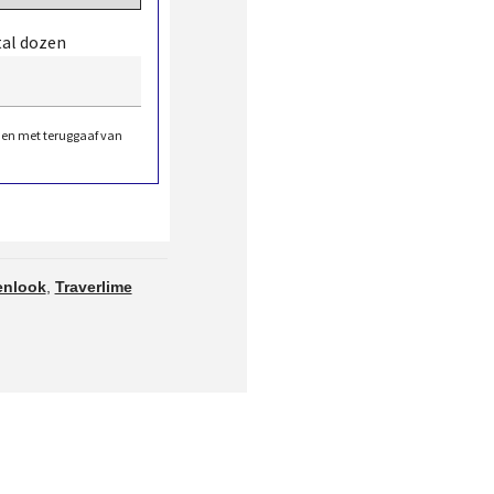
tal dozen
den met teruggaaf van
enlook
,
Traverlime