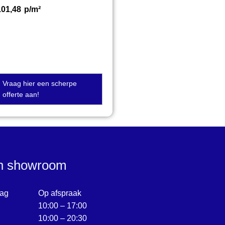
101,48
p/m²
Vraag hier een scherpe
offerte aan!
en showroom
ag
Op afspraak
10:00 – 17:00
10:00 – 20:30