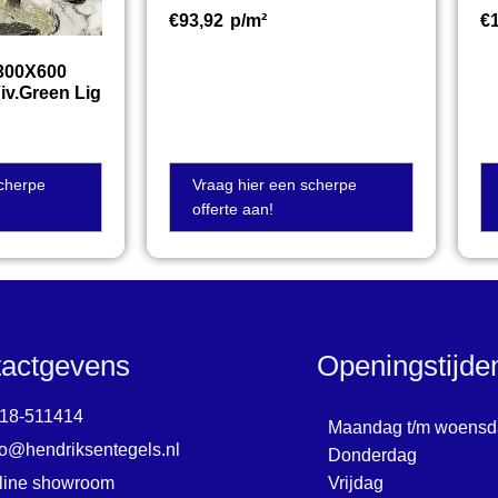
€
93,92
p/m²
€
 300X600
iv.Green Lig
scherpe
Vraag hier een scherpe
offerte aan!
actgevens
Openingstijd
18-511414
Maandag t/m woensd
fo@hendriksentegels.nl
Donderdag
line showroom
Vrijdag