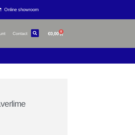
Online showroom
0
€
0,00
unt
Contact
verlime