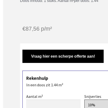
Doos inhoud: 1 stuks. Aantal m²per doos: 1.44
€
87,56
p/m²
Vraag hier een scherpe offerte aan!
Rekenhulp
In een doos zit
1.44
m²
Aantal m²
Snijverlies