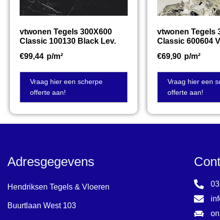
vtwonen Tegels 300X600
vtwonen Tegels
Classic 100130 Black Lev.
Classic 600604 V
€
99,44
p/m²
€
69,90
p/m²
Vraag hier een scherpe
Vraag hier een 
offerte aan!
offerte aan!
Adresgegevens
Cont
03
Hendriksen Tegels & Vloeren
in
Buurtlaan West 103
on