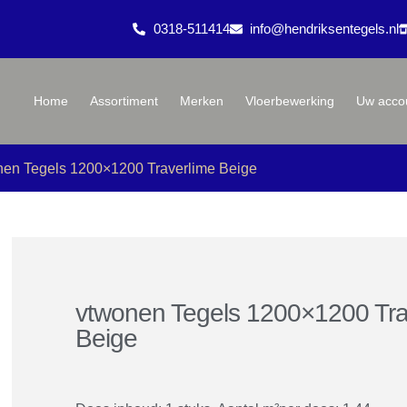
0318-511414
info@hendriksentegels.nl
Home
Assortiment
Merken
Vloerbewerking
Uw acco
nen Tegels 1200×1200 Traverlime Beige
vtwonen Tegels 1200×1200 Tra
Beige