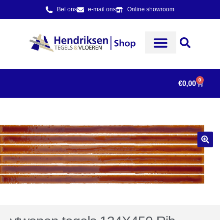
Bel ons
e-mail ons
Online showroom
0
€
0,00