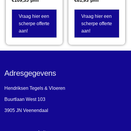
€
109,35
p/m²
€
81,93
p/m²
Vraag hier een
Vraag hier een
scherpe offerte
scherpe offerte
aan!
aan!
Adresgegevens
Hendriksen Tegels & Vloeren
Buurtlaan West 103
3905 JN Veenendaal