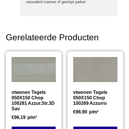
verouderd marmer of gestript parket.
Gerelateerde Producten
vtwonen Tegels
vtwonen Tegels
050X150 Chop
050X150 Chop
100281 Azzur.Str.3D
100269 Azzurro
Sav
€
96,90
p/m²
€
96,19
p/m²