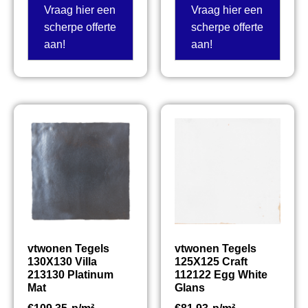
Vraag hier een
Vraag hier een
scherpe offerte
scherpe offerte
aan!
aan!
vtwonen Tegels
vtwonen Tegels
130X130 Villa
125X125 Craft
213130 Platinum
112122 Egg White
Mat
Glans