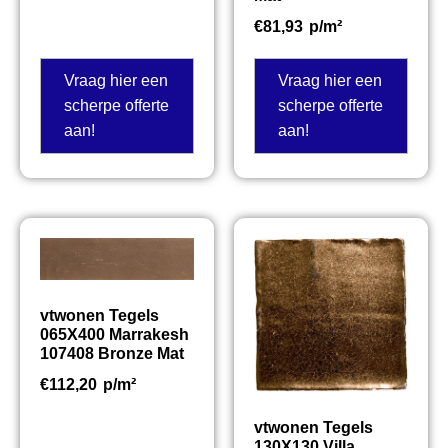
€
81,93
p/m²
Vraag hier een
Vraag hier een
scherpe offerte
scherpe offerte
aan!
aan!
vtwonen Tegels
065X400 Marrakesh
107408 Bronze Mat
€
112,20
p/m²
vtwonen Tegels
130X130 Villa