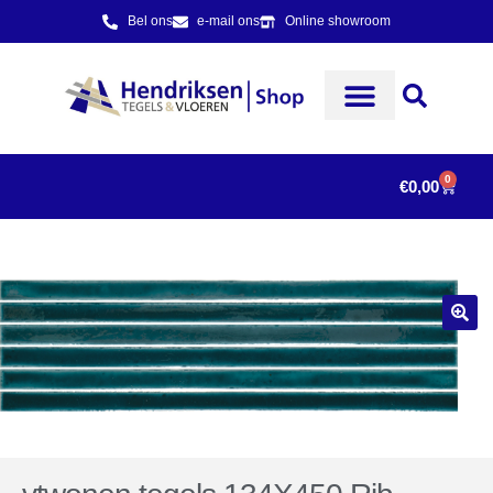
Bel ons
e-mail ons
Online showroom
0
€
0,00