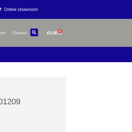
Online showroom
0
€
0,00
unt
Contact
401209