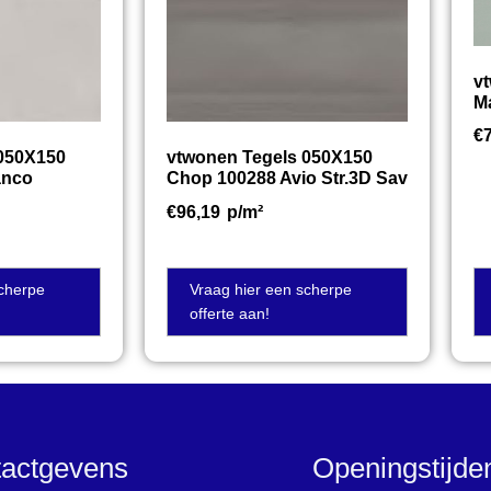
v
M
€
 050X150
vtwonen Tegels 050X150
anco
Chop 100288 Avio Str.3D Sav
€
96,19
p/m²
scherpe
Vraag hier een scherpe
offerte aan!
actgevens
Openingstijd