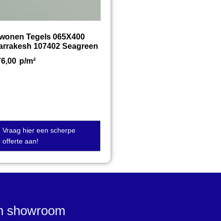
twonen Tegels 065X400
arrakesh 107402 Seagreen
76,00
p/m²
Vraag hier een scherpe
offerte aan!
en showroom