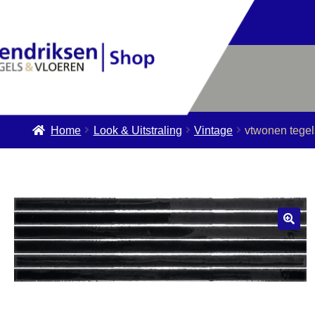
Home
Look & Uitstraling
Vintage
vtwonen tege