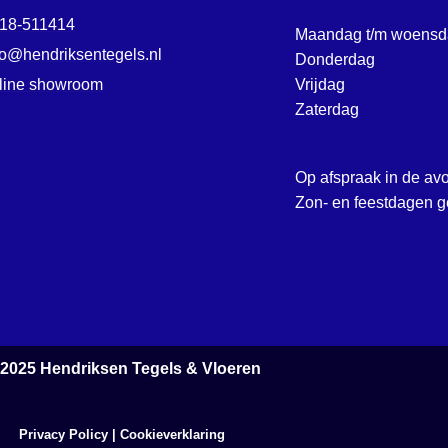
18-511414
Maandag t/m woensd
fo@hendriksentegels.nl
Donderdag
line showroom
Vrijdag
Zaterdag
Op afspraak in de av
Zon- en feestdagen g
 2025
Hendriksen Tegels & Vloeren
Privacy Policy
|
Cookieverklaring