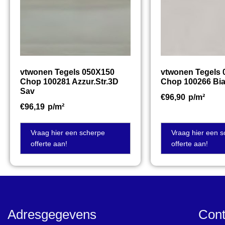
vtwonen Tegels 050X150
vtwonen Tegels
Chop 100281 Azzur.Str.3D
Chop 100266 Bi
Sav
€
96,90
p/m²
€
96,19
p/m²
Vraag hier een scherpe
Vraag hier een 
offerte aan!
offerte aan!
Adresgegevens
Cont