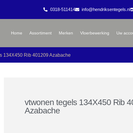
0318-511414
info@hendriksentegels.nl
Home
Assortiment
Merken
Vloerbewerking
Uw acco
ls 134X450 Rib 401209 Azabache
vtwonen tegels 134X450 Rib 
Azabache