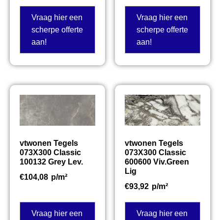
Vraag hier een
Vraag hier een
scherpe offerte
scherpe offerte
aan!
aan!
vtwonen Tegels
vtwonen Tegels
073X300 Classic
073X300 Classic
100132 Grey Lev.
600600 Viv.Green
Lig
€
104,08
p/m²
€
93,92
p/m²
Vraag hier een
Vraag hier een