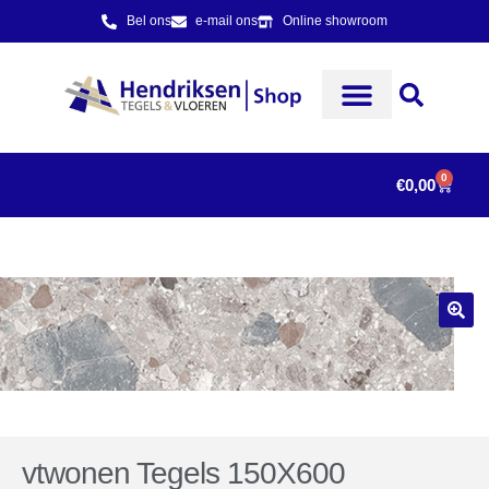
Bel ons
e-mail ons
Online showroom
0
€
0,00
vtwonen Tegels 150X600