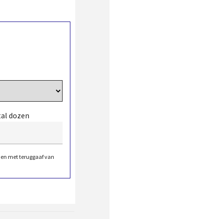
tal dozen
den met teruggaaf van