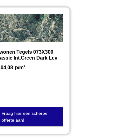
twonen Tegels 073X300
assic Int.Green Dark Lev
104,08
p/m²
Vraag hier een scherpe
offerte aan!