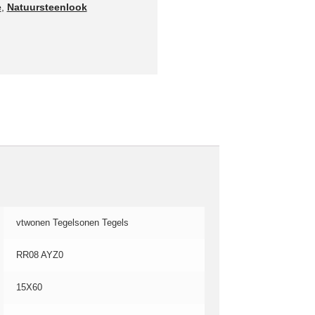
e
,
Natuursteenlook
vtwonen Tegelsonen Tegels
RR08 AYZ0
15X60