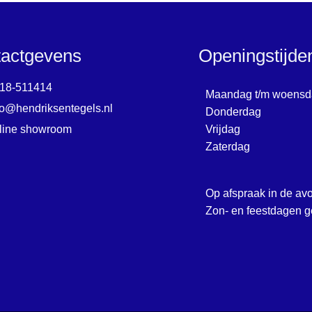
actgevens
Openingstijd
18-511414
Maandag t/m woensd
fo@hendriksentegels.nl
Donderdag
line showroom
Vrijdag
Zaterdag
Op afspraak in de av
Zon- en feestdagen g