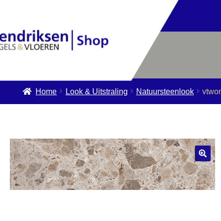
Home
Look & Uitstraling
Natuursteenlook
vtwo