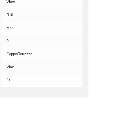
Vloer
R10
Mat
9
Ceppo/Terrazzo
Vlak
Ja