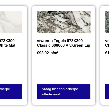
 073X300
vtwonen Tegels 073X300
v
hite Mat
Classic 600600 Viv.Green Lig
Cl
€
93,92
p/m²
€
scherpe
Vraag hier een scherpe
offerte aan!