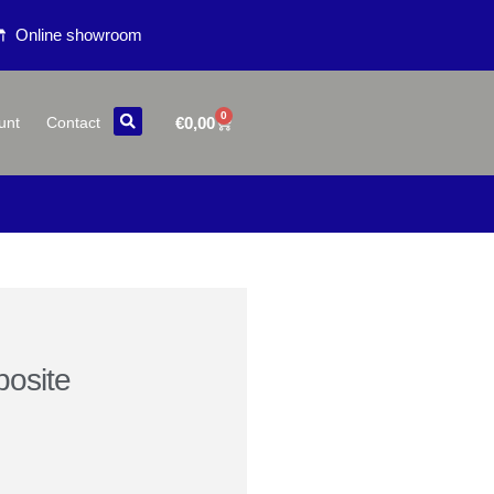
Online showroom
0
€
0,00
unt
Contact
osite