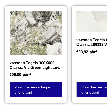
vtwonen Tegels
Classic 100113 W
€
93,92
p/m²
vtwonen Tegels 300X600
Classic Viv.Green Light Lev.
€
96,89
p/m²
Vraag hier een scherpe
Vraag hier een 
offerte aan!
offerte aan!