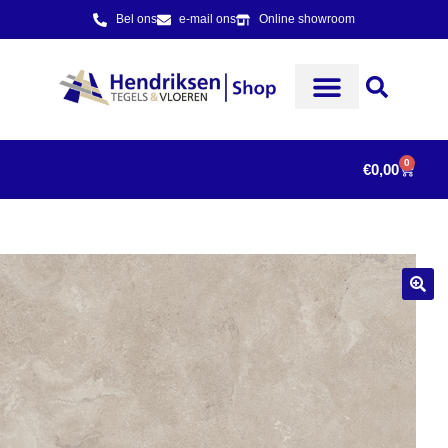
Bel ons
e-mail ons
Online showroom
0
€
0,00