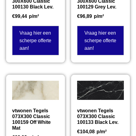
300X600 Classic
300X600 Classic
100130 Black Lev.
100129 Grey Lev.
€
99,44
p/m²
€
96,89
p/m²
Vraag hier een
Vraag hier een
scherpe offerte
scherpe offerte
aan!
aan!
vtwonen Tegels
vtwonen Tegels
073X300 Classic
073X300 Classic
100159 Off White
100133 Black Lev.
Mat
€
104,08
p/m²