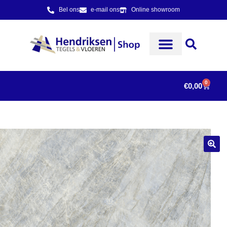
Bel ons
e-mail ons
Online showroom
0
€
0,00