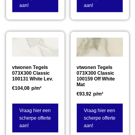
aan!
aan!
vtwonen Tegels
vtwonen Tegels
073X300 Classic
073X300 Classic
100131 White Lev.
100159 Off White
Mat
€
104,08
p/m²
€
93,92
p/m²
Vraag hier een
Vraag hier een
scherpe offerte
scherpe offerte
aan!
aan!