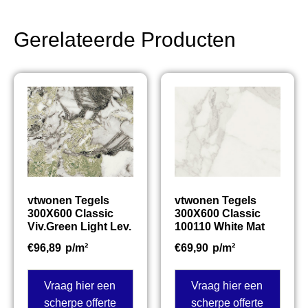
Gerelateerde Producten
vtwonen Tegels
vtwonen Tegels
300X600 Classic
300X600 Classic
Viv.Green Light Lev.
100110 White Mat
€
96,89
p/m²
€
69,90
p/m²
Vraag hier een
Vraag hier een
scherpe offerte
scherpe offerte