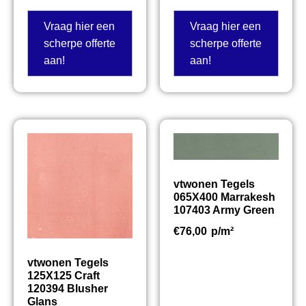
Vraag hier een
Vraag hier een
scherpe offerte
scherpe offerte
aan!
aan!
vtwonen Tegels
065X400 Marrakesh
107403 Army Green
€
76,00
p/m²
vtwonen Tegels
125X125 Craft
120394 Blusher
Glans