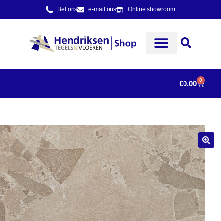
Bel ons
e-mail ons
Online showroom
0
€
0,00