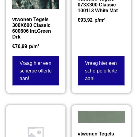
073X300 Classic
100113 White Mat
vtwonen Tegels
€
93,92
p/m²
300X600 Classic
600606 Int.Green
Drk
€
76,99
p/m²
Vraag hier een
Vraag hier een
scherpe offerte
scherpe offerte
aan!
aan!
vtwonen Tegels