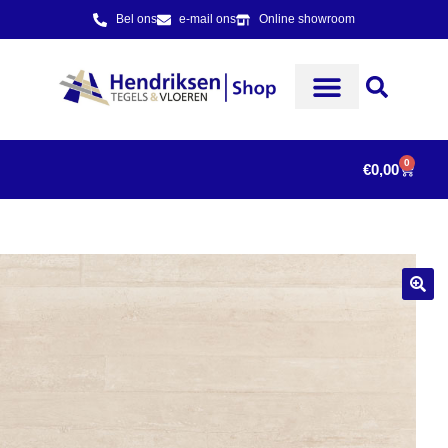
Bel ons
e-mail ons
Online showroom
0
€
0,00