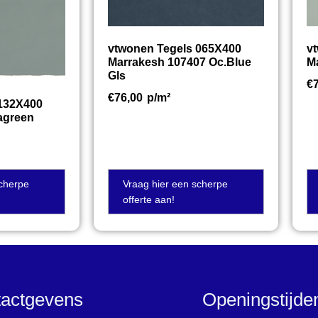
vtwonen Tegels 065X400
v
Marrakesh 107407 Oc.Blue
M
Gls
€
€
76,00
p/m²
 132X400
agreen
scherpe
Vraag hier een scherpe
offerte aan!
actgevens
Openingstijd