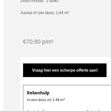
Doos inhoud: 2 stuks
Aantal m² per doos: 1,44 m²
€
70,90
p/m²
Vraag hier een scherpe offerte aan!
Rekenhulp
In een doos zit
1.44
m²