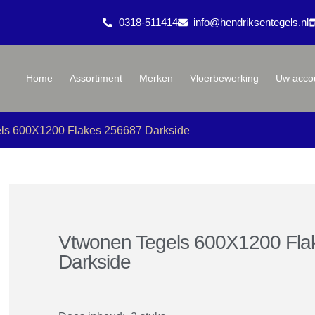
0318-511414
info@hendriksentegels.nl
Home
Assortiment
Merken
Vloerbewerking
Uw acco
ls 600X1200 Flakes 256687 Darkside
Vtwonen Tegels 600X1200 Fla
Darkside