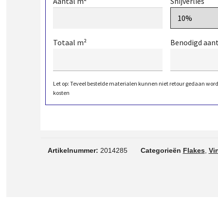
Aantal m²
Snijverlies
Totaal m²
Benodigd aan
Let op: Teveel bestelde materialen kunnen niet retour gedaan wor
kosten
Artikelnummer:
2014285
Categorieën
Flakes
,
Vi