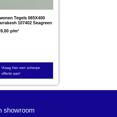
twonen Tegels 065X400
arrakesh 107402 Seagreen
76,00
p/m²
Vraag hier een scherpe
offerte aan!
en showroom