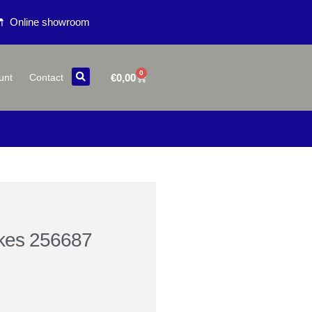
Online showroom
0
€
0,00
unt
Contact
kes 256687