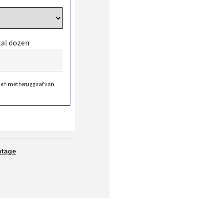
tal dozen
den met teruggaaf van
ntage