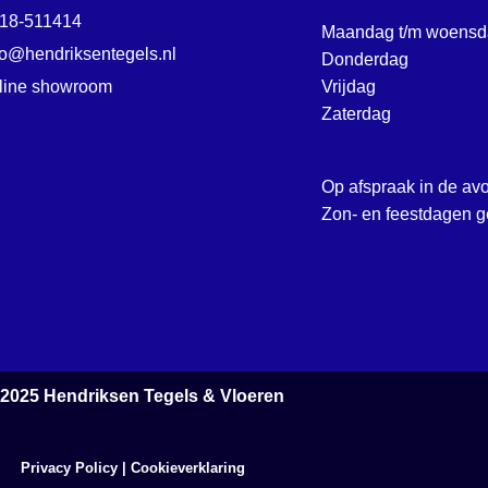
18-511414
Maandag t/m woensd
fo@hendriksentegels.nl
Donderdag
line showroom
Vrijdag
Zaterdag
Op afspraak in de av
Zon- en feestdagen g
 2025
Hendriksen Tegels & Vloeren
Privacy Policy
|
Cookieverklaring