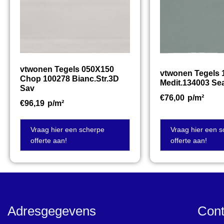
vtwonen Tegels 050X150
vtwonen Tegels
Chop 100278 Bianc.Str.3D
Medit.134003 Se
Sav
€
76,00
p/m²
€
96,19
p/m²
Vraag hier een scherpe
Vraag hier een 
offerte aan!
offerte aan!
Adresgegevens
Cont