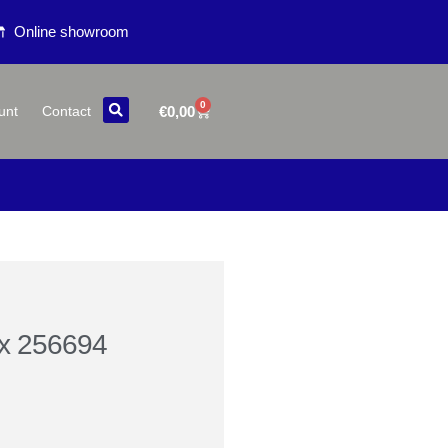
Online showroom
0
€
0,00
unt
Contact
x 256694