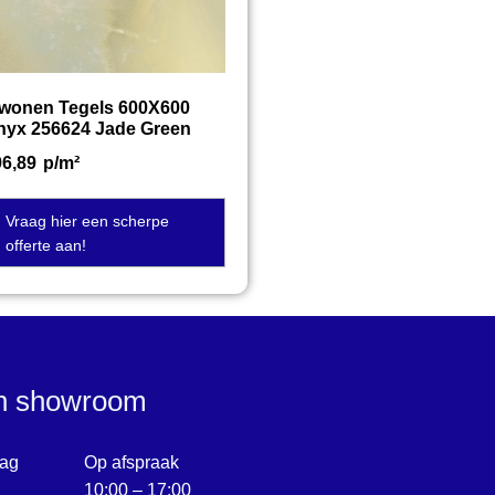
twonen Tegels 600X600
nyx 256624 Jade Green
96,89
p/m²
Vraag hier een scherpe
offerte aan!
en showroom
ag
Op afspraak
10:00 – 17:00