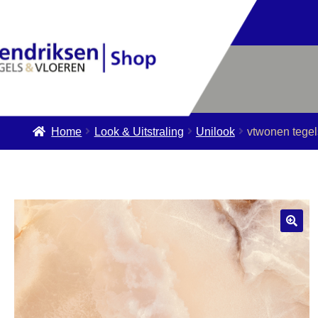
Home
Look & Uitstraling
Unilook
vtwonen tege