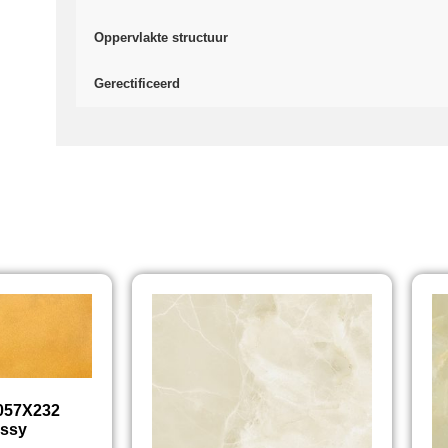
Oppervlakte structuur
Gerectificeerd
 057X232
ossy