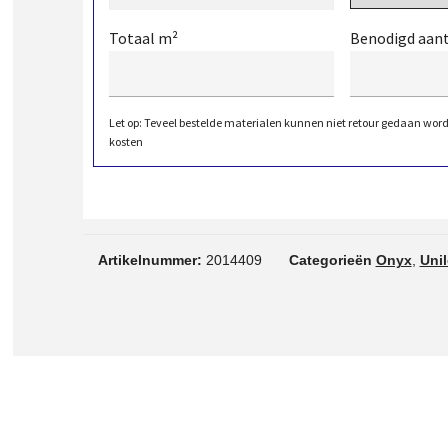
Totaal m²
Benodigd aan
Let op: Teveel bestelde materialen kunnen niet retour gedaan wor
kosten
Artikelnummer:
2014409
Categorieën
Onyx
,
Uni