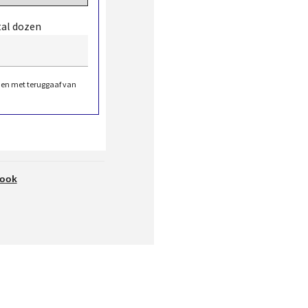
tal dozen
den met teruggaaf van
look