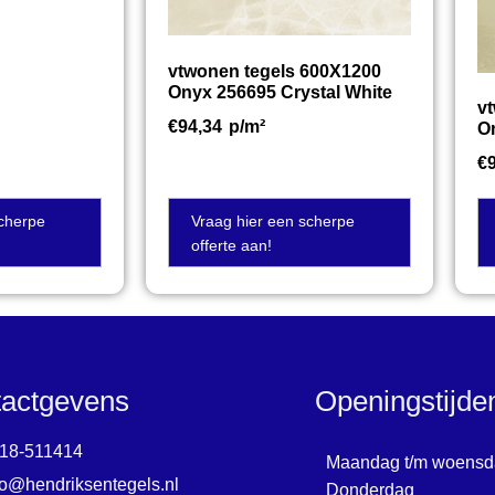
vtwonen tegels 600X1200
Onyx 256695 Crystal White
v
€
94,34
p/m²
O
€
scherpe
Vraag hier een scherpe
offerte aan!
actgevens
Openingstijd
18-511414
Maandag t/m woensd
fo@hendriksentegels.nl
Donderdag