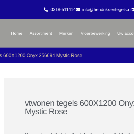
0318-511414
info@hendriksentegels.nl
Home
Assortiment
Merken
Vloerbewerking
Uw acco
ls 600X1200 Onyx 256694 Mystic Rose
vtwonen tegels 600X1200 Ony
Mystic Rose