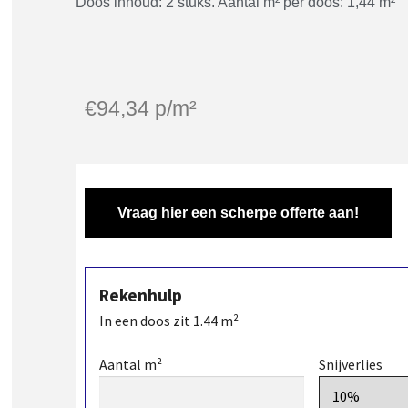
Doos inhoud: 2 stuks. Aantal m² per doos: 1,44 m²
€
94,34
p/m²
Vraag hier een scherpe offerte aan!
Rekenhulp
In een doos zit
1.44
m²
Aantal m²
Snijverlies