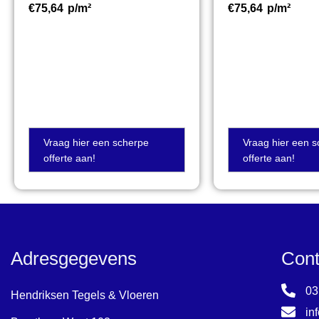
€
75,64
p/m²
€
75,64
p/m²
Vraag hier een scherpe
Vraag hier een 
offerte aan!
offerte aan!
Adresgegevens
Cont
03
Hendriksen Tegels & Vloeren
in