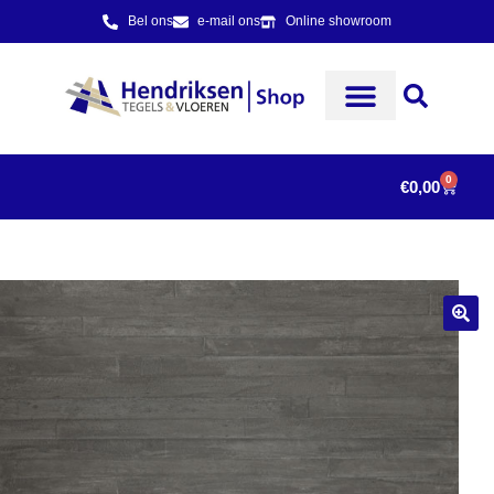
Bel ons
e-mail ons
Online showroom
0
€
0,00