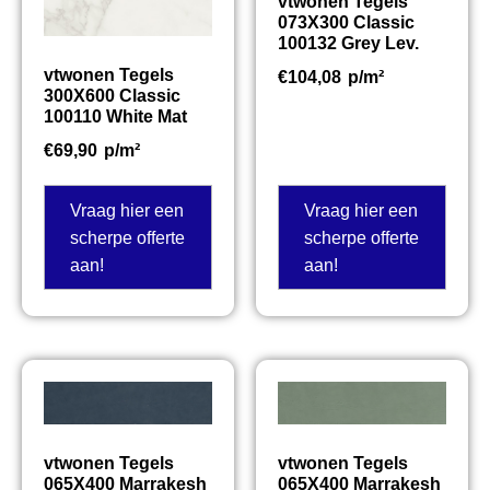
vtwonen Tegels
073X300 Classic
100132 Grey Lev.
vtwonen Tegels
€
104,08
p/m²
300X600 Classic
100110 White Mat
€
69,90
p/m²
Vraag hier een
Vraag hier een
scherpe offerte
scherpe offerte
aan!
aan!
vtwonen Tegels
vtwonen Tegels
065X400 Marrakesh
065X400 Marrakesh