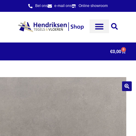
Bel ons
e-mail ons
Online showroom
0
€
0,00