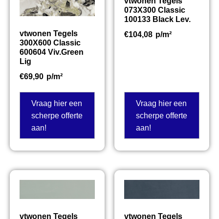
vtwonen Tegels
073X300 Classic
100133 Black Lev.
vtwonen Tegels
€
104,08
p/m²
300X600 Classic
600604 Viv.Green
Lig
€
69,90
p/m²
Vraag hier een
Vraag hier een
scherpe offerte
scherpe offerte
aan!
aan!
vtwonen Tegels
vtwonen Tegels