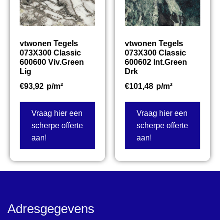
vtwonen Tegels
vtwonen Tegels
073X300 Classic
073X300 Classic
600600 Viv.Green
600602 Int.Green
Lig
Drk
€
93,92
p/m²
€
101,48
p/m²
Vraag hier een
Vraag hier een
scherpe offerte
scherpe offerte
aan!
aan!
Adresgegevens