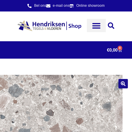
Bel ons
e-mail ons
Online showroom
0
€
0,00