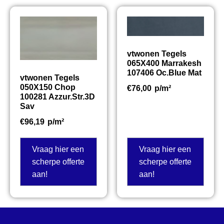
vtwonen Tegels
065X400 Marrakesh
107406 Oc.Blue Mat
vtwonen Tegels
050X150 Chop
€
76,00
p/m²
100281 Azzur.Str.3D
Sav
€
96,19
p/m²
Vraag hier een
Vraag hier een
scherpe offerte
scherpe offerte
aan!
aan!