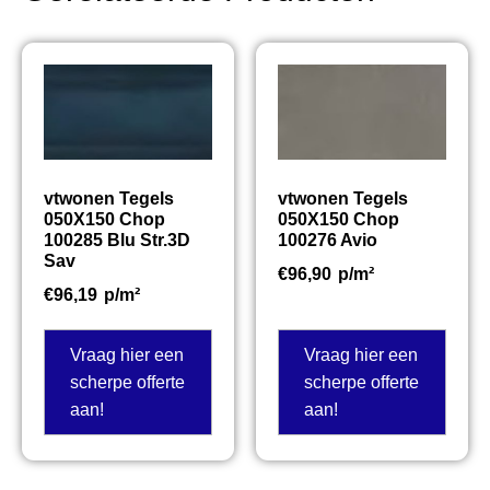
vtwonen Tegels
vtwonen Tegels
050X150 Chop
050X150 Chop
100285 Blu Str.3D
100276 Avio
Sav
€
96,90
p/m²
€
96,19
p/m²
Vraag hier een
Vraag hier een
scherpe offerte
scherpe offerte
aan!
aan!