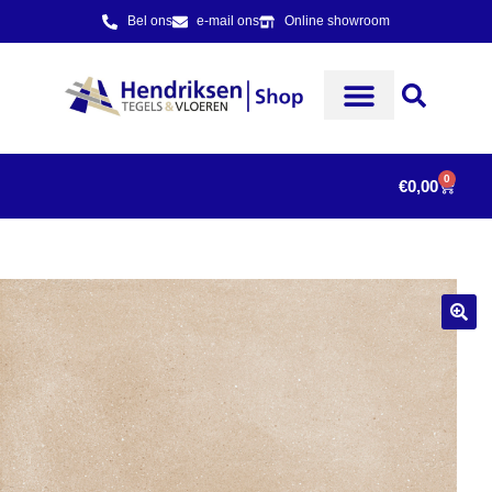
Bel ons
e-mail ons
Online showroom
0
€
0,00