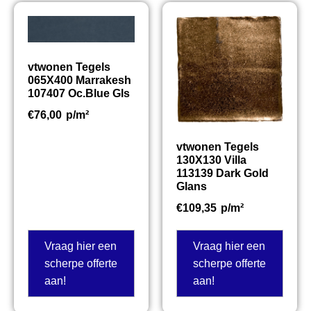
vtwonen Tegels
065X400 Marrakesh
107407 Oc.Blue Gls
€
76,00
p/m²
vtwonen Tegels
130X130 Villa
113139 Dark Gold
Glans
€
109,35
p/m²
Vraag hier een
Vraag hier een
scherpe offerte
scherpe offerte
aan!
aan!