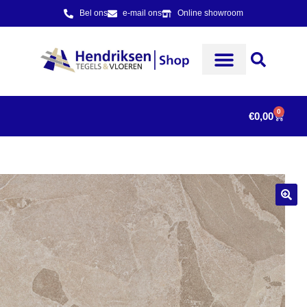
Bel ons
e-mail ons
Online showroom
0
€
0,00