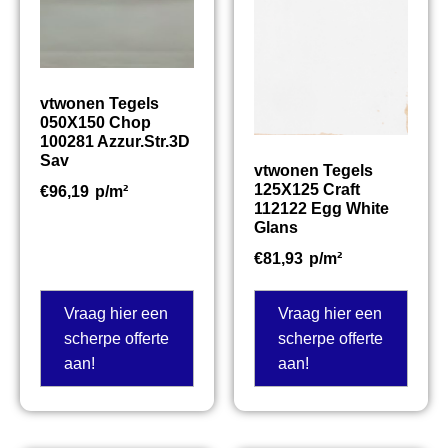
vtwonen Tegels
050X150 Chop
100281 Azzur.Str.3D
Sav
vtwonen Tegels
125X125 Craft
€
96,19
p/m²
112122 Egg White
Glans
€
81,93
p/m²
Vraag hier een
Vraag hier een
scherpe offerte
scherpe offerte
aan!
aan!