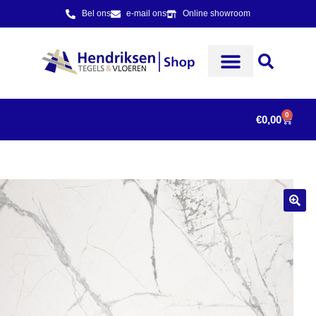
Bel ons
e-mail ons
Online showroom
0
€
0,00