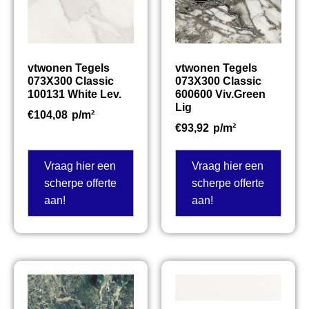
vtwonen Tegels
vtwonen Tegels
073X300 Classic
073X300 Classic
100131 White Lev.
600600 Viv.Green
Lig
€
104,08
p/m²
€
93,92
p/m²
Vraag hier een
Vraag hier een
scherpe offerte
scherpe offerte
aan!
aan!