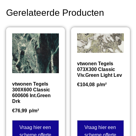
Gerelateerde Producten
vtwonen Tegels
073X300 Classic
Viv.Green Light Lev
vtwonen Tegels
€
104,08
p/m²
300X600 Classic
600606 Int.Green
Drk
€
76,99
p/m²
Vraag hier een
Vraag hier een
scherpe offerte
scherpe offerte