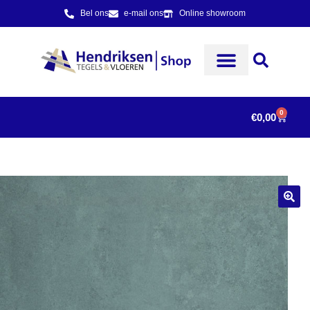
Bel ons
e-mail ons
Online showroom
0
€
0,00