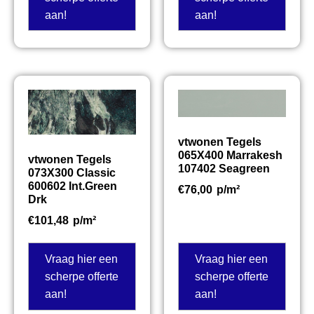
aan!
aan!
vtwonen Tegels
065X400 Marrakesh
vtwonen Tegels
107402 Seagreen
073X300 Classic
600602 Int.Green
€
76,00
p/m²
Drk
€
101,48
p/m²
Vraag hier een
Vraag hier een
scherpe offerte
scherpe offerte
aan!
aan!