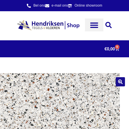
Bel ons
e-mail ons
Online showroom
0
€
0,00