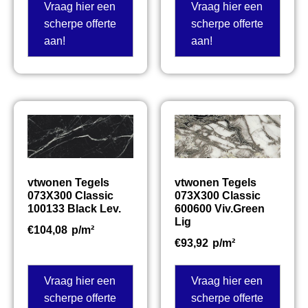
Vraag hier een
Vraag hier een
scherpe offerte
scherpe offerte
aan!
aan!
vtwonen Tegels
vtwonen Tegels
073X300 Classic
073X300 Classic
100133 Black Lev.
600600 Viv.Green
Lig
€
104,08
p/m²
€
93,92
p/m²
Vraag hier een
Vraag hier een
scherpe offerte
scherpe offerte