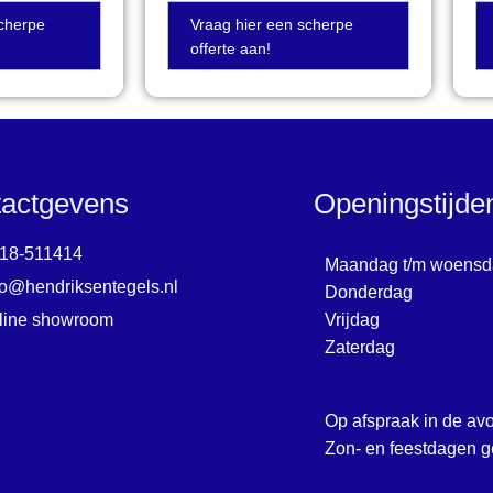
scherpe
Vraag hier een scherpe
offerte aan!
actgevens
Openingstijd
18-511414
Maandag t/m woensd
fo@hendriksentegels.nl
Donderdag
line showroom
Vrijdag
Zaterdag
Op afspraak in de av
Zon- en feestdagen g