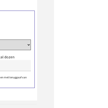
tal dozen
den met teruggaaf van