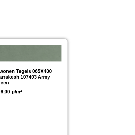
twonen Tegels 065X400
arrakesh 107403 Army
reen
76,00
p/m²