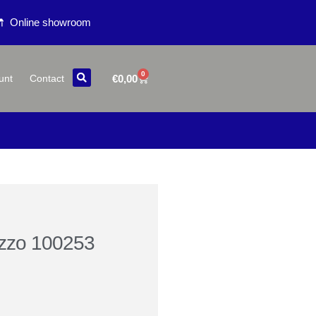
Online showroom
0
€
0,00
unt
Contact
azzo 100253