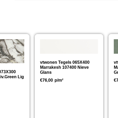
vtwonen Tegels 065X400
v
Marrakesh 107400 Nieve
M
 073X300
Glans
G
iv.Green Lig
€
76,00
p/m²
€