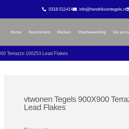
0318-511414
info@hendriksentegels.nl
Home
Assortiment
Merken
Vloerbewerking
Uw acco
00 Terrazzo 100253 Lead Flakes
vtwonen Tegels 900X900 Terr
Lead Flakes