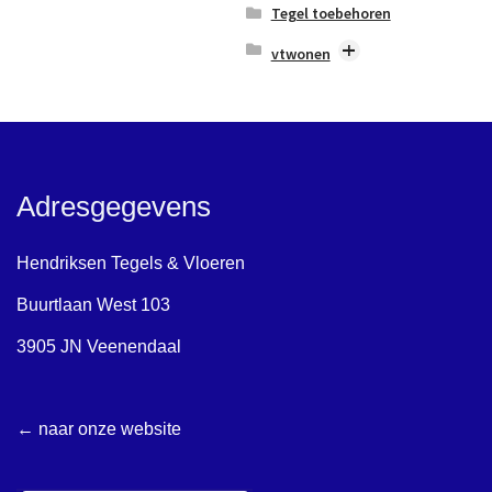
Tegel toebehoren
Ceppo/Terrazzolook
vtwonen
Marmerlook
Blancs
Mozaïek & Disign
Chop
Natuursteenlook
Classic
Terracottalook
Composite
Adresgegevens
Unilook
Craft
Vintage
Earth
Hendriksen Tegels & Vloeren
Flakes
Buurtlaan West 103
Loft
3905 JN Veenendaal
Marrakesh
Mediterranea
← naar onze website
Mold
Noble