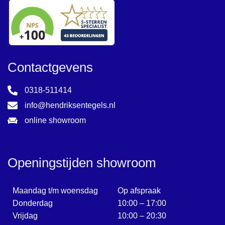
Onyx
Portland
Portland Travertine
Raw
Contactgevens
ReSource
0318-511414
Rib
info@hendriksentegels.nl
Shapes
online showroom
Sweets
Terrazzo
Traverlime
Openingstijden showroom
Villa
Maandag t/m woensdag
Op afspraak
Donderdag
10:00 – 17:00
Vrijdag
10:00 – 20:30