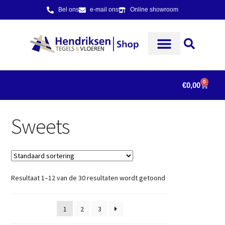
Bel ons
e-mail ons
Online showroom
0
€
0,00
Sweets
Resultaat 1–12 van de 30 resultaten wordt getoond
1
2
3