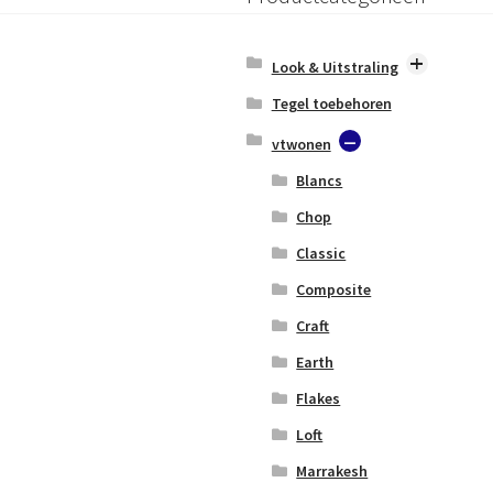
Look & Uitstraling
Betonlook
Tegel toebehoren
Ceppo/Terrazzolook
vtwonen
Marmerlook
Blancs
Mozaïek & Disign
Chop
Natuursteenlook
Classic
Terracottalook
Composite
Unilook
Craft
Vintage
Earth
Flakes
Loft
Marrakesh