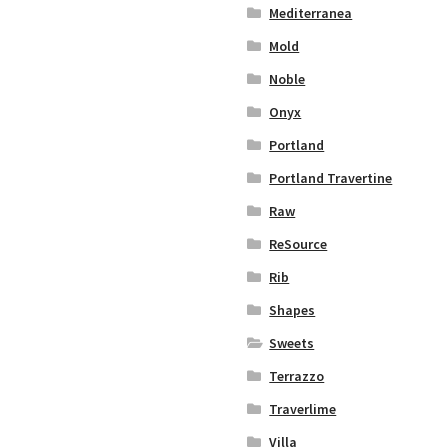
Mediterranea
Mold
Noble
Onyx
Portland
Portland Travertine
Raw
ReSource
Rib
Shapes
Sweets
Terrazzo
Traverlime
Villa