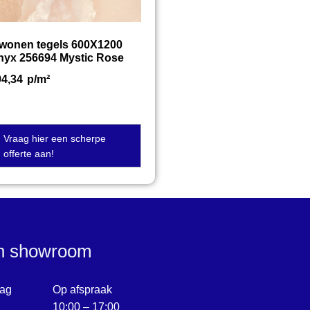
twonen tegels 600X1200
nyx 256694 Mystic Rose
94,34
p/m²
Vraag hier een scherpe
offerte aan!
en showroom
ag
Op afspraak
10:00 – 17:00