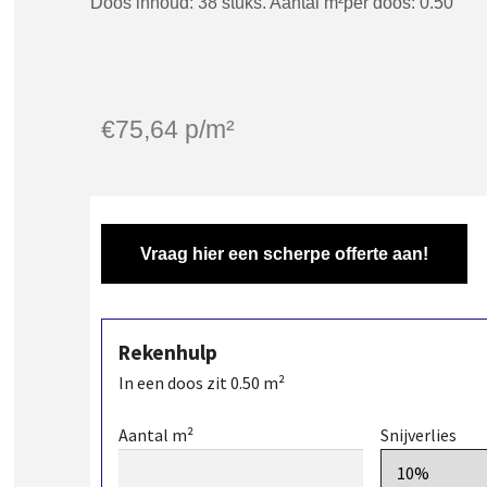
Doos inhoud: 38 stuks. Aantal m²per doos: 0.50
€
75,64
p/m²
Vraag hier een scherpe offerte aan!
Rekenhulp
In een doos zit
0.50
m²
Aantal m²
Snijverlies