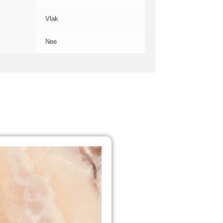
Vlak
Nee