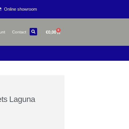
Online showroom
0
€
0,00
unt
Contact
ts Laguna