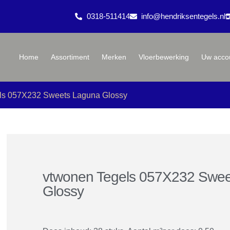
0318-511414
info@hendriksentegels.nl
Home
Assortiment
Merken
Vloerbewerking
Uw acco
ls 057X232 Sweets Laguna Glossy
vtwonen Tegels 057X232 Swee
Glossy