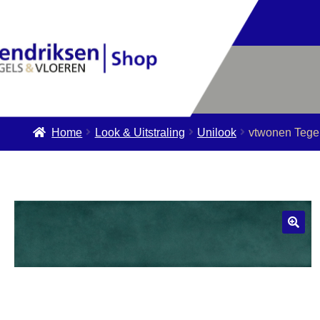
Home
Look & Uitstraling
Unilook
vtwonen Tege