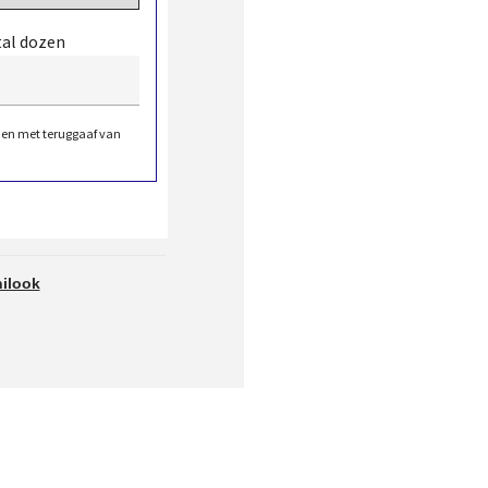
tal dozen
den met teruggaaf van
ilook