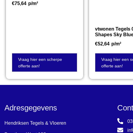
€
75,64
p/m²
vtwonen Tegels 
Shapes Sky Blu
€
52,64
p/m²
Vraag hier een scherpe
Vraag hier een 
offerte aan!
offerte aan!
Adresgegevens
Cont
03
Hendriksen Tegels & Vloeren
in