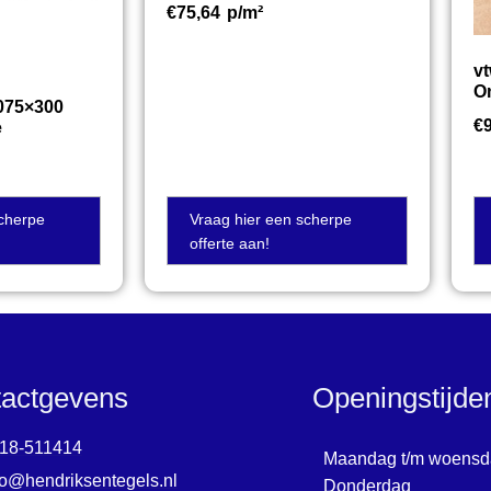
€
75,64
p/m²
v
O
075×300
€
e
scherpe
Vraag hier een scherpe
offerte aan!
actgevens
Openingstijd
18-511414
Maandag t/m woensd
fo@hendriksentegels.nl
Donderdag