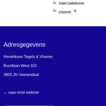
Tegel toebehoren
Ceppo/Terrazzolook
vtwonen
Marmerlook
Blancs
Mozaïek & Disign
Chop
Natuursteenlook
Classic
Terracottalook
Composite
Adresgegevens
Unilook
Craft
Vintage
Earth
Hendriksen Tegels & Vloeren
Flakes
Buurtlaan West 103
Loft
3905 JN Veenendaal
Marrakesh
Mediterranea
← naar onze website
Mold
Noble