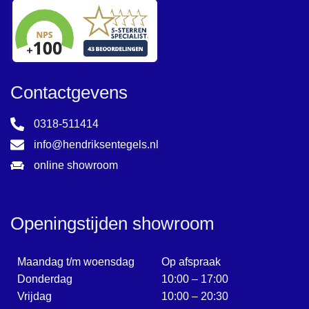
Onyx
Portland
Portland Travertine
Raw
Contactgevens
ReSource
0318-511414
Rib
info@hendriksentegels.nl
Shapes
online showroom
Sweets
Terrazzo
Traverlime
Openingstijden showroom
Villa
Maandag t/m woensdag
Op afspraak
Donderdag
10:00 – 17:00
Vrijdag
10:00 – 20:30