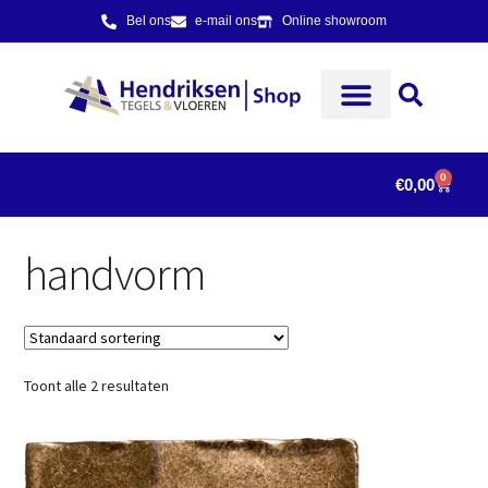
Bel ons
e-mail ons
Online showroom
0
€
0,00
handvorm
Toont alle 2 resultaten