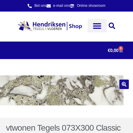
Bel ons
e-mail ons
Online showroom
0
€
0,00
vtwonen Tegels 073X300 Classic