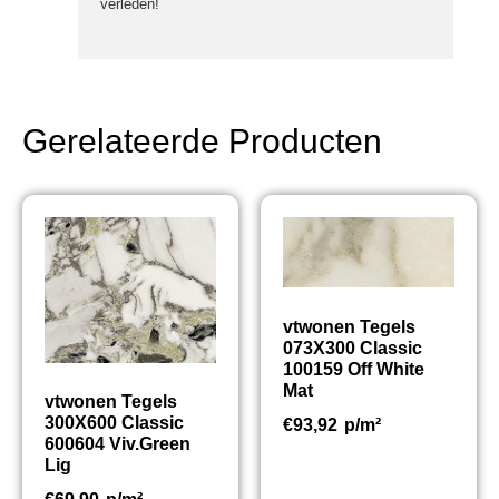
verleden!
Gerelateerde Producten
vtwonen Tegels
073X300 Classic
100159 Off White
Mat
vtwonen Tegels
300X600 Classic
€
93,92
p/m²
600604 Viv.Green
Lig