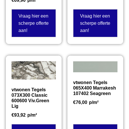
€
69,90
p/m²
Vraag hier een
Vraag hier een
scherpe offerte
scherpe offerte
aan!
aan!
vtwonen Tegels
065X400 Marrakesh
vtwonen Tegels
107402 Seagreen
073X300 Classic
600600 Viv.Green
€
76,00
p/m²
Lig
€
93,92
p/m²