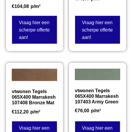
€
104,08
p/m²
Vraag hier een
Vraag hier een
scherpe offerte
scherpe offerte
aan!
aan!
vtwonen Tegels
vtwonen Tegels
065X400 Marrakesh
065X400 Marrakesh
107403 Army Green
107408 Bronze Mat
€
76,00
p/m²
€
112,20
p/m²
Vraag hier een
Vraag hier een