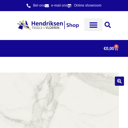
Bel ons
e-mail ons
Online showroom
0
€
0,00