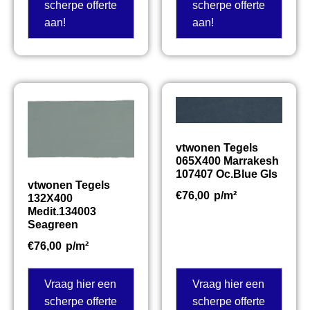
scherpe offerte
scherpe offerte
aan!
aan!
vtwonen Tegels
065X400 Marrakesh
107407 Oc.Blue Gls
vtwonen Tegels
€
76,00
p/m²
132X400
Medit.134003
Seagreen
€
76,00
p/m²
Vraag hier een
Vraag hier een
scherpe offerte
scherpe offerte