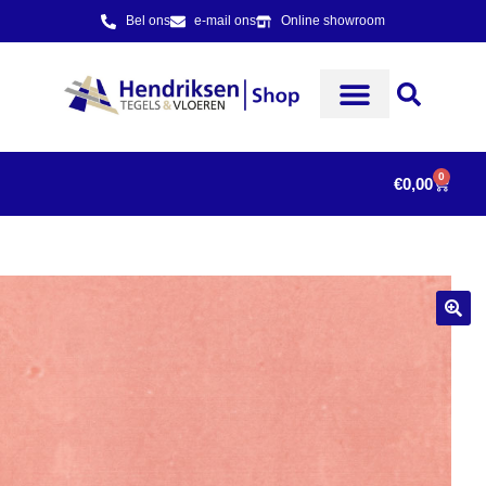
Bel ons
e-mail ons
Online showroom
0
€
0,00